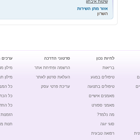
שיטות איבחון
אזור מתן השירות
השרון
לחיות נכון
סרטוני הדרכה
ערכים 
בריאות
הרשמה ופתיחת אתר
מילון מו
ם
טיפולים במגע
העלאת סרטון לאתר
מילון ת
ים
טיפולים בתנועה
עריכת פרטי עסק
כל המב
מאמנים אישיים
כל הכת
מאמני ספורט
כל החד
מה נלמד?
הזמנות 
סוגי יוגה
חנות מו
נית
רפואה טבעית