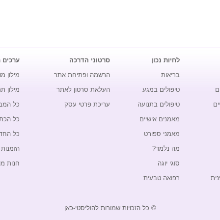
לחיות נכון
סרטוני הדרכה
ערכים 
בריאות
הרשמה ופתיחת אתר
מילון מו
ם
טיפולים במגע
העלאת סרטון לאתר
מילון ת
ים
טיפולים בתנועה
עריכת פרטי עסק
כל המב
מאמנים אישיים
כל הכת
מאמני ספורט
כל החד
מה נלמד?
הזמנות 
סוגי יוגה
חנות מו
נית
רפואה טבעית
© כל הזכויות שמורות להוליסטי-כאן