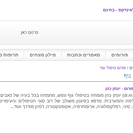
אינדקס - בחינם
פורומים
מאמרים וכתבות
מילון מונחים
תרופות ס
ים
/
פורום טיפולי גוף
גוף
רום - יונתן כהן
ד"ר (dr.m.t) יונתן כהן מומחה בטיפולי גוף ונפש, מתמחה בכל בעיה של 
ה והמערבית. מרפא בסיגנון משולב של רוב סוגי הטיפולים והעיסויים למ
 סיני, רפלקסולוגיה, ארומתרפיה, אקופונקטורה, דמיון מודרך ועוד...